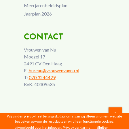
Meerjarenbeleidsplan
Jaarplan 2026
CONTACT
Vrouwen van Nu
Moezel 17
2491 CV Den Haag
E:
bureau@vrouwenvannu.nl
T:
070 3244429
KvK: 40409535
Wij vinden privacy heel belangrijk, daarom slaan wij alleen anoniem website
bezoeken op voor de rest plaatsen wij alleen functionele cookies,
Vrouwen van Nu © 2026 |
Privacyverklaring
bijvoorbeeld voor het inloggen.
Privacy verklaring
Sluiten