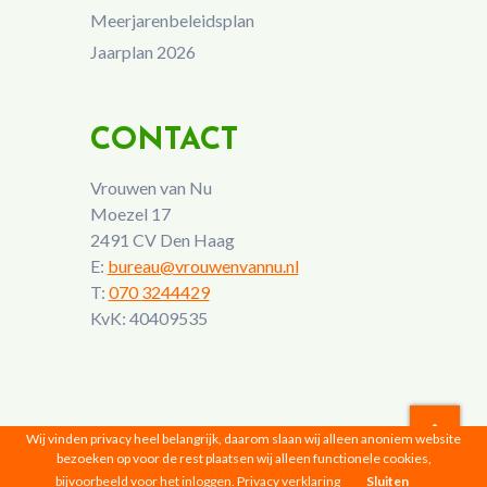
Meerjarenbeleidsplan
Jaarplan 2026
CONTACT
Vrouwen van Nu
Moezel 17
2491 CV Den Haag
E:
bureau@vrouwenvannu.nl
T:
070 3244429
KvK: 40409535
Wij vinden privacy heel belangrijk, daarom slaan wij alleen anoniem website
bezoeken op voor de rest plaatsen wij alleen functionele cookies,
Vrouwen van Nu © 2026 |
Privacyverklaring
bijvoorbeeld voor het inloggen.
Privacy verklaring
Sluiten