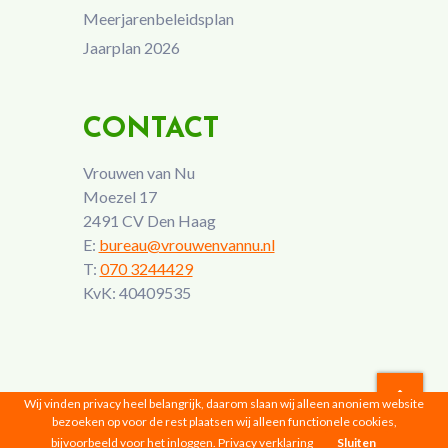
Meerjarenbeleidsplan
Jaarplan 2026
CONTACT
Vrouwen van Nu
Moezel 17
2491 CV Den Haag
E:
bureau@vrouwenvannu.nl
T:
070 3244429
KvK: 40409535
Wij vinden privacy heel belangrijk, daarom slaan wij alleen anoniem website
bezoeken op voor de rest plaatsen wij alleen functionele cookies,
Vrouwen van Nu © 2026 |
Privacyverklaring
bijvoorbeeld voor het inloggen.
Privacy verklaring
Sluiten