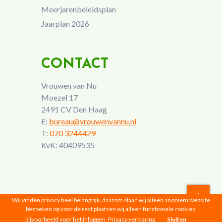
Meerjarenbeleidsplan
Jaarplan 2026
CONTACT
Vrouwen van Nu
Moezel 17
2491 CV Den Haag
E:
bureau@vrouwenvannu.nl
T:
070 3244429
KvK: 40409535
Wij vinden privacy heel belangrijk, daarom slaan wij alleen anoniem website
bezoeken op voor de rest plaatsen wij alleen functionele cookies,
Vrouwen van Nu © 2026 |
Privacyverklaring
bijvoorbeeld voor het inloggen.
Privacy verklaring
Sluiten