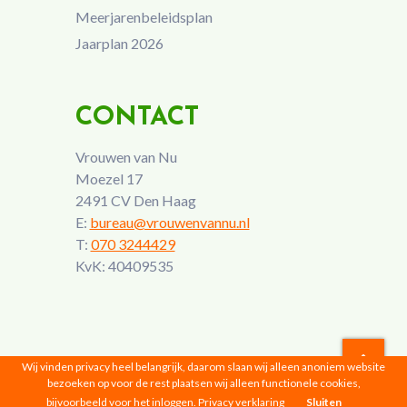
Meerjarenbeleidsplan
Jaarplan 2026
CONTACT
Vrouwen van Nu
Moezel 17
2491 CV Den Haag
E:
bureau@vrouwenvannu.nl
T:
070 3244429
KvK: 40409535
Wij vinden privacy heel belangrijk, daarom slaan wij alleen anoniem website
bezoeken op voor de rest plaatsen wij alleen functionele cookies,
Vrouwen van Nu © 2026 |
Privacyverklaring
bijvoorbeeld voor het inloggen.
Privacy verklaring
Sluiten