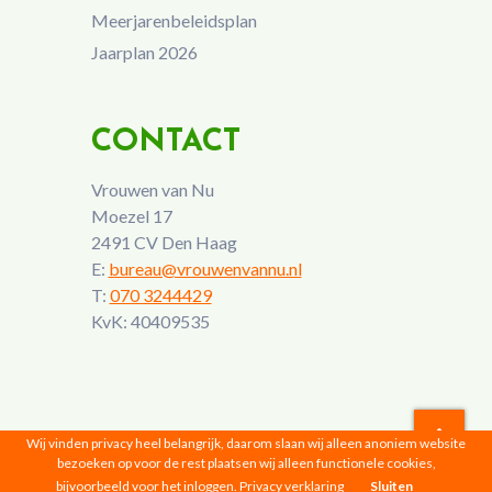
Meerjarenbeleidsplan
Jaarplan 2026
CONTACT
Vrouwen van Nu
Moezel 17
2491 CV Den Haag
E:
bureau@vrouwenvannu.nl
T:
070 3244429
KvK: 40409535
Wij vinden privacy heel belangrijk, daarom slaan wij alleen anoniem website
bezoeken op voor de rest plaatsen wij alleen functionele cookies,
Vrouwen van Nu © 2026 |
Privacyverklaring
bijvoorbeeld voor het inloggen.
Privacy verklaring
Sluiten