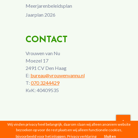
Meerjarenbeleidsplan
Jaarplan 2026
CONTACT
Vrouwen van Nu
Moezel 17
2491 CV Den Haag
E:
bureau@vrouwenvannu.nl
T:
070 3244429
KvK: 40409535
Wij vinden privacy heel belangrijk, daarom slaan wij alleen anoniem website
bezoeken op voor de rest plaatsen wij alleen functionele cookies,
Vrouwen van Nu © 2026 |
Privacyverklaring
bijvoorbeeld voor het inloggen.
Privacy verklaring
Sluiten