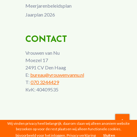
Meerjarenbeleidsplan
Jaarplan 2026
CONTACT
Vrouwen van Nu
Moezel 17
2491 CV Den Haag
E:
bureau@vrouwenvannu.nl
T:
070 3244429
KvK: 40409535
Wij vinden privacy heel belangrijk, daarom slaan wij alleen anoniem website
bezoeken op voor de rest plaatsen wij alleen functionele cookies,
Vrouwen van Nu © 2026 |
Privacyverklaring
bijvoorbeeld voor het inloggen.
Privacy verklaring
Sluiten