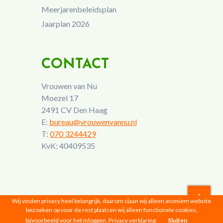
Meerjarenbeleidsplan
Jaarplan 2026
CONTACT
Vrouwen van Nu
Moezel 17
2491 CV Den Haag
E:
bureau@vrouwenvannu.nl
T:
070 3244429
KvK: 40409535
Wij vinden privacy heel belangrijk, daarom slaan wij alleen anoniem website
bezoeken op voor de rest plaatsen wij alleen functionele cookies,
Vrouwen van Nu © 2026 |
Privacyverklaring
bijvoorbeeld voor het inloggen.
Privacy verklaring
Sluiten