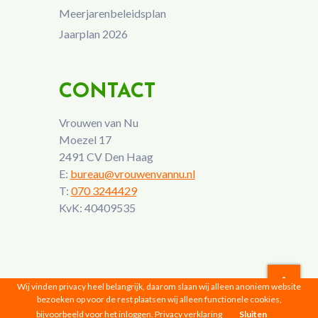
Meerjarenbeleidsplan
Jaarplan 2026
CONTACT
Vrouwen van Nu
Moezel 17
2491 CV Den Haag
E:
bureau@vrouwenvannu.nl
T:
070 3244429
KvK: 40409535
Wij vinden privacy heel belangrijk, daarom slaan wij alleen anoniem website
bezoeken op voor de rest plaatsen wij alleen functionele cookies,
Vrouwen van Nu © 2026 |
Privacyverklaring
bijvoorbeeld voor het inloggen.
Privacy verklaring
Sluiten