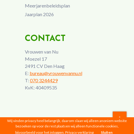
Meerjarenbeleidsplan
Jaarplan 2026
CONTACT
Vrouwen van Nu
Moezel 17
2491 CV Den Haag
E:
bureau@vrouwenvannu.nl
T:
070 3244429
KvK: 40409535
Wij vinden privacy heel belangrijk, daarom slaan wij alleen anoniem website
bezoeken op voor de rest plaatsen wij alleen functionele cookies,
Vrouwen van Nu © 2026 |
Privacyverklaring
bijvoorbeeld voor het inloggen.
Privacy verklaring
Sluiten