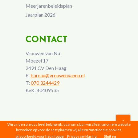
Meerjarenbeleidsplan
Jaarplan 2026
CONTACT
Vrouwen van Nu
Moezel 17
2491 CV Den Haag
E:
bureau@vrouwenvannu.nl
T:
070 3244429
KvK: 40409535
Wij vinden privacy heel belangrijk, daarom slaan wij alleen anoniem website
bezoeken op voor de rest plaatsen wij alleen functionele cookies,
Vrouwen van Nu © 2026 |
Privacyverklaring
bijvoorbeeld voor het inloggen.
Privacy verklaring
Sluiten