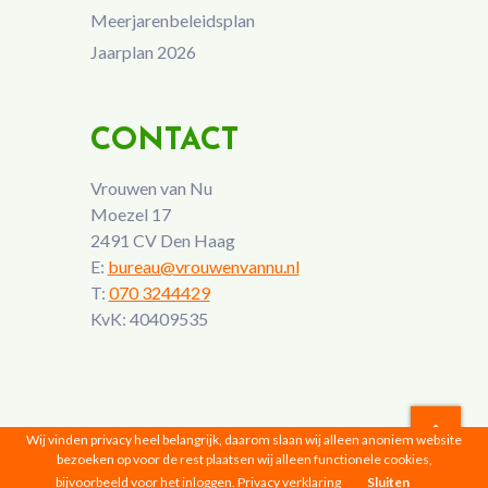
Meerjarenbeleidsplan
Jaarplan 2026
CONTACT
Vrouwen van Nu
Moezel 17
2491 CV Den Haag
E:
bureau@vrouwenvannu.nl
T:
070 3244429
KvK: 40409535
Wij vinden privacy heel belangrijk, daarom slaan wij alleen anoniem website
bezoeken op voor de rest plaatsen wij alleen functionele cookies,
Vrouwen van Nu © 2026 |
Privacyverklaring
bijvoorbeeld voor het inloggen.
Privacy verklaring
Sluiten