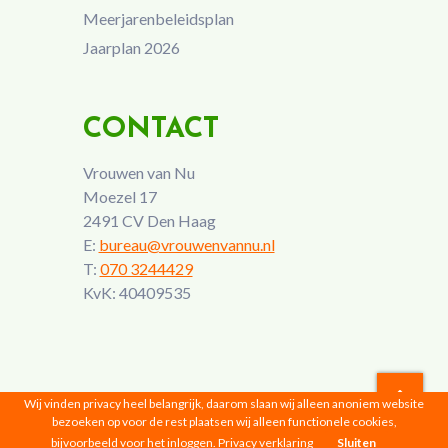
Meerjarenbeleidsplan
Jaarplan 2026
CONTACT
Vrouwen van Nu
Moezel 17
2491 CV Den Haag
E:
bureau@vrouwenvannu.nl
T:
070 3244429
KvK: 40409535
Wij vinden privacy heel belangrijk, daarom slaan wij alleen anoniem website
bezoeken op voor de rest plaatsen wij alleen functionele cookies,
Vrouwen van Nu © 2026 |
Privacyverklaring
bijvoorbeeld voor het inloggen.
Privacy verklaring
Sluiten