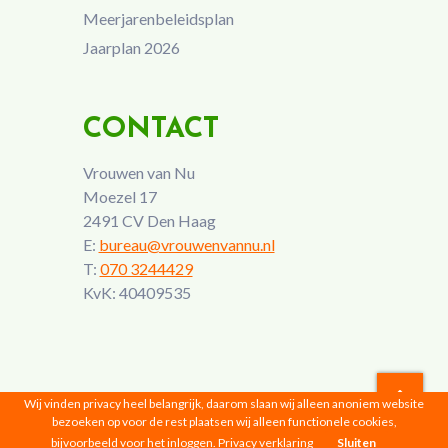
Meerjarenbeleidsplan
Jaarplan 2026
CONTACT
Vrouwen van Nu
Moezel 17
2491 CV Den Haag
E:
bureau@vrouwenvannu.nl
T:
070 3244429
KvK: 40409535
Wij vinden privacy heel belangrijk, daarom slaan wij alleen anoniem website
bezoeken op voor de rest plaatsen wij alleen functionele cookies,
Vrouwen van Nu © 2026 |
Privacyverklaring
bijvoorbeeld voor het inloggen.
Privacy verklaring
Sluiten