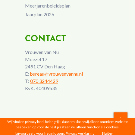
Meerjarenbeleidsplan
Jaarplan 2026
CONTACT
Vrouwen van Nu
Moezel 17
2491 CV Den Haag
E:
bureau@vrouwenvannu.nl
T:
070 3244429
KvK: 40409535
Wij vinden privacy heel belangrijk, daarom slaan wij alleen anoniem website
bezoeken op voor de rest plaatsen wij alleen functionele cookies,
Vrouwen van Nu © 2026 |
Privacyverklaring
bijvoorbeeld voor het inloggen.
Privacy verklaring
Sluiten