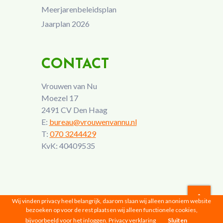
Meerjarenbeleidsplan
Jaarplan 2026
CONTACT
Vrouwen van Nu
Moezel 17
2491 CV Den Haag
E:
bureau@vrouwenvannu.nl
T:
070 3244429
KvK: 40409535
Wij vinden privacy heel belangrijk, daarom slaan wij alleen anoniem website
bezoeken op voor de rest plaatsen wij alleen functionele cookies,
Vrouwen van Nu © 2026 |
Privacyverklaring
bijvoorbeeld voor het inloggen.
Privacy verklaring
Sluiten