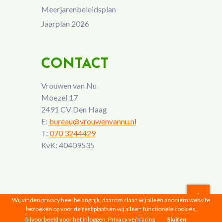
Meerjarenbeleidsplan
Jaarplan 2026
CONTACT
Vrouwen van Nu
Moezel 17
2491 CV Den Haag
E:
bureau@vrouwenvannu.nl
T:
070 3244429
KvK: 40409535
Wij vinden privacy heel belangrijk, daarom slaan wij alleen anoniem website
bezoeken op voor de rest plaatsen wij alleen functionele cookies,
Vrouwen van Nu © 2026 |
Privacyverklaring
bijvoorbeeld voor het inloggen.
Privacy verklaring
Sluiten