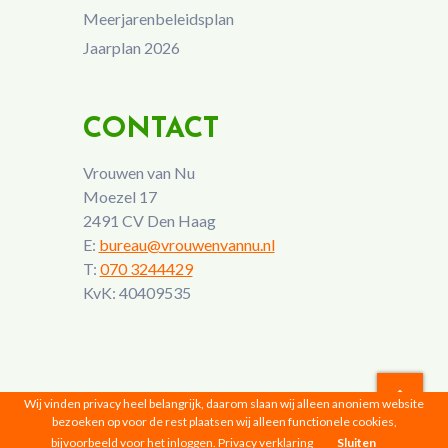
Meerjarenbeleidsplan
Jaarplan 2026
CONTACT
Vrouwen van Nu
Moezel 17
2491 CV Den Haag
E:
bureau@vrouwenvannu.nl
T:
070 3244429
KvK: 40409535
Wij vinden privacy heel belangrijk, daarom slaan wij alleen anoniem website
bezoeken op voor de rest plaatsen wij alleen functionele cookies,
Vrouwen van Nu © 2026 |
Privacyverklaring
bijvoorbeeld voor het inloggen.
Privacy verklaring
Sluiten