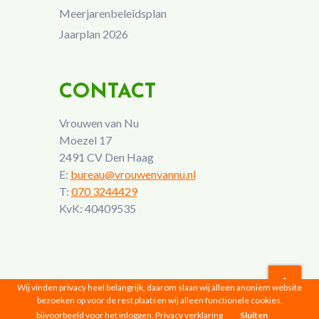
Meerjarenbeleidsplan
Jaarplan 2026
CONTACT
Vrouwen van Nu
Moezel 17
2491 CV Den Haag
E:
bureau@vrouwenvannu.nl
T:
070 3244429
KvK: 40409535
Wij vinden privacy heel belangrijk, daarom slaan wij alleen anoniem website
bezoeken op voor de rest plaatsen wij alleen functionele cookies,
Vrouwen van Nu © 2026 |
Privacyverklaring
bijvoorbeeld voor het inloggen.
Privacy verklaring
Sluiten