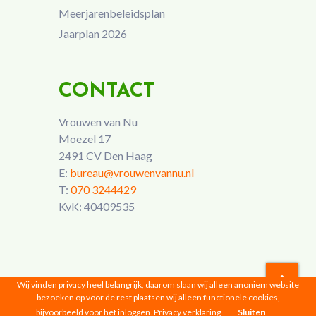
Meerjarenbeleidsplan
Jaarplan 2026
CONTACT
Vrouwen van Nu
Moezel 17
2491 CV Den Haag
E:
bureau@vrouwenvannu.nl
T:
070 3244429
KvK: 40409535
Wij vinden privacy heel belangrijk, daarom slaan wij alleen anoniem website
bezoeken op voor de rest plaatsen wij alleen functionele cookies,
Vrouwen van Nu © 2026 |
Privacyverklaring
bijvoorbeeld voor het inloggen.
Privacy verklaring
Sluiten