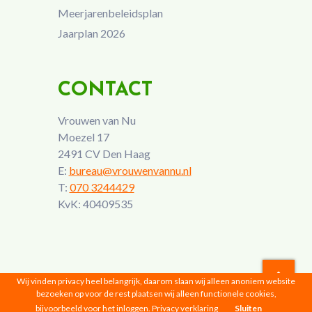
Meerjarenbeleidsplan
Jaarplan 2026
CONTACT
Vrouwen van Nu
Moezel 17
2491 CV Den Haag
E:
bureau@vrouwenvannu.nl
T:
070 3244429
KvK: 40409535
Wij vinden privacy heel belangrijk, daarom slaan wij alleen anoniem website
bezoeken op voor de rest plaatsen wij alleen functionele cookies,
Vrouwen van Nu © 2026 |
Privacyverklaring
bijvoorbeeld voor het inloggen.
Privacy verklaring
Sluiten