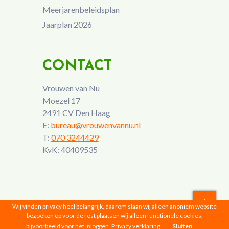
Meerjarenbeleidsplan
Jaarplan 2026
CONTACT
Vrouwen van Nu
Moezel 17
2491 CV Den Haag
E:
bureau@vrouwenvannu.nl
T:
070 3244429
KvK: 40409535
Wij vinden privacy heel belangrijk, daarom slaan wij alleen anoniem website
bezoeken op voor de rest plaatsen wij alleen functionele cookies,
Vrouwen van Nu © 2026 |
Privacyverklaring
bijvoorbeeld voor het inloggen.
Privacy verklaring
Sluiten