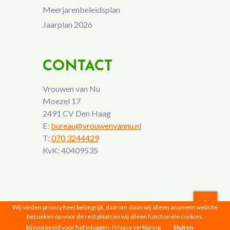
Meerjarenbeleidsplan
Jaarplan 2026
CONTACT
Vrouwen van Nu
Moezel 17
2491 CV Den Haag
E:
bureau@vrouwenvannu.nl
T:
070 3244429
KvK: 40409535
Wij vinden privacy heel belangrijk, daarom slaan wij alleen anoniem website
bezoeken op voor de rest plaatsen wij alleen functionele cookies,
Vrouwen van Nu © 2026 |
Privacyverklaring
bijvoorbeeld voor het inloggen.
Privacy verklaring
Sluiten