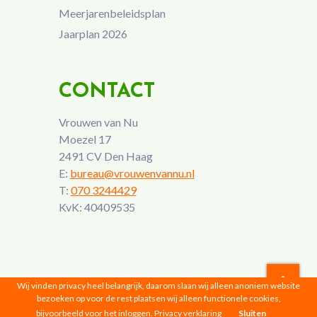
Meerjarenbeleidsplan
Jaarplan 2026
CONTACT
Vrouwen van Nu
Moezel 17
2491 CV Den Haag
E:
bureau@vrouwenvannu.nl
T:
070 3244429
KvK: 40409535
Wij vinden privacy heel belangrijk, daarom slaan wij alleen anoniem website
bezoeken op voor de rest plaatsen wij alleen functionele cookies,
Vrouwen van Nu © 2026 |
Privacyverklaring
bijvoorbeeld voor het inloggen.
Privacy verklaring
Sluiten