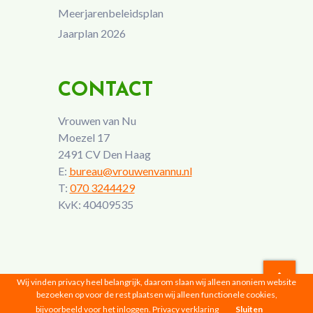
Meerjarenbeleidsplan
Jaarplan 2026
CONTACT
Vrouwen van Nu
Moezel 17
2491 CV Den Haag
E:
bureau@vrouwenvannu.nl
T:
070 3244429
KvK: 40409535
Wij vinden privacy heel belangrijk, daarom slaan wij alleen anoniem website
bezoeken op voor de rest plaatsen wij alleen functionele cookies,
Vrouwen van Nu © 2026 |
Privacyverklaring
bijvoorbeeld voor het inloggen.
Privacy verklaring
Sluiten