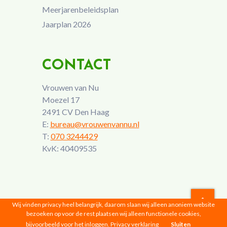
Meerjarenbeleidsplan
Jaarplan 2026
CONTACT
Vrouwen van Nu
Moezel 17
2491 CV Den Haag
E:
bureau@vrouwenvannu.nl
T:
070 3244429
KvK: 40409535
Wij vinden privacy heel belangrijk, daarom slaan wij alleen anoniem website
bezoeken op voor de rest plaatsen wij alleen functionele cookies,
Vrouwen van Nu © 2026 |
Privacyverklaring
bijvoorbeeld voor het inloggen.
Privacy verklaring
Sluiten