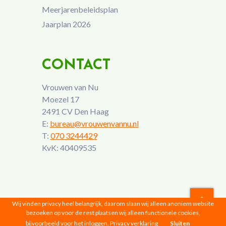
Meerjarenbeleidsplan
Jaarplan 2026
CONTACT
Vrouwen van Nu
Moezel 17
2491 CV Den Haag
E:
bureau@vrouwenvannu.nl
T:
070 3244429
KvK: 40409535
Wij vinden privacy heel belangrijk, daarom slaan wij alleen anoniem website
bezoeken op voor de rest plaatsen wij alleen functionele cookies,
Vrouwen van Nu © 2026 |
Privacyverklaring
bijvoorbeeld voor het inloggen.
Privacy verklaring
Sluiten