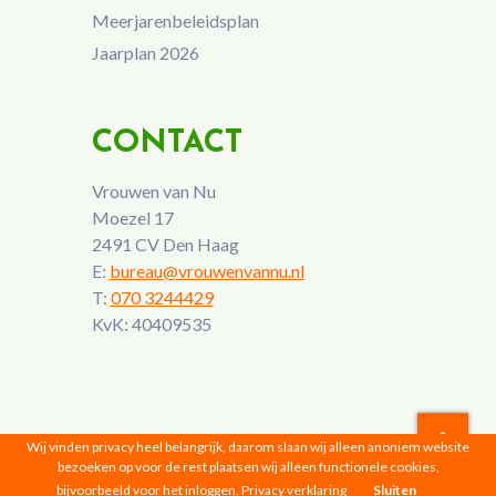
Meerjarenbeleidsplan
Jaarplan 2026
CONTACT
Vrouwen van Nu
Moezel 17
2491 CV Den Haag
E:
bureau@vrouwenvannu.nl
T:
070 3244429
KvK: 40409535
Wij vinden privacy heel belangrijk, daarom slaan wij alleen anoniem website
bezoeken op voor de rest plaatsen wij alleen functionele cookies,
Vrouwen van Nu © 2026 |
Privacyverklaring
bijvoorbeeld voor het inloggen.
Privacy verklaring
Sluiten