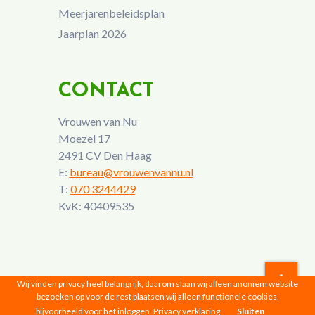
Meerjarenbeleidsplan
Jaarplan 2026
CONTACT
Vrouwen van Nu
Moezel 17
2491 CV Den Haag
E:
bureau@vrouwenvannu.nl
T:
070 3244429
KvK: 40409535
Wij vinden privacy heel belangrijk, daarom slaan wij alleen anoniem website
bezoeken op voor de rest plaatsen wij alleen functionele cookies,
Vrouwen van Nu © 2026 |
Privacyverklaring
bijvoorbeeld voor het inloggen.
Privacy verklaring
Sluiten