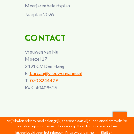
Meerjarenbeleidsplan
Jaarplan 2026
CONTACT
Vrouwen van Nu
Moezel 17
2491 CV Den Haag
E:
bureau@vrouwenvannu.nl
T:
070 3244429
KvK: 40409535
Wij vinden privacy heel belangrijk, daarom slaan wij alleen anoniem website
bezoeken op voor de rest plaatsen wij alleen functionele cookies,
Vrouwen van Nu © 2026 |
Privacyverklaring
bijvoorbeeld voor het inloggen.
Privacy verklaring
Sluiten