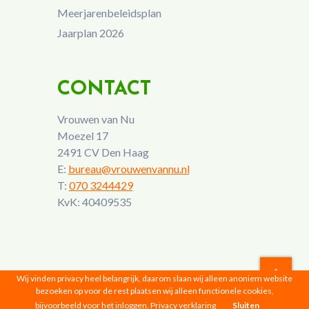
Meerjarenbeleidsplan
Jaarplan 2026
CONTACT
Vrouwen van Nu
Moezel 17
2491 CV Den Haag
E:
bureau@vrouwenvannu.nl
T:
070 3244429
KvK: 40409535
Wij vinden privacy heel belangrijk, daarom slaan wij alleen anoniem website
bezoeken op voor de rest plaatsen wij alleen functionele cookies,
Vrouwen van Nu © 2026 |
Privacyverklaring
bijvoorbeeld voor het inloggen.
Privacy verklaring
Sluiten