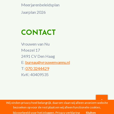
Meerjarenbeleidsplan
Jaarplan 2026
CONTACT
Vrouwen van Nu
Moezel 17
2491 CV Den Haag
E:
bureau@vrouwenvannu.nl
T:
070 3244429
KvK: 40409535
Wij vinden privacy heel belangrijk, daarom slaan wij alleen anoniem website
bezoeken op voor de rest plaatsen wij alleen functionele cookies,
Vrouwen van Nu © 2026 |
Privacyverklaring
bijvoorbeeld voor het inloggen.
Privacy verklaring
Sluiten