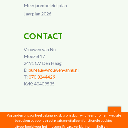
Meerjarenbeleidsplan
Jaarplan 2026
CONTACT
Vrouwen van Nu
Moezel 17
2491 CV Den Haag
E:
bureau@vrouwenvannu.nl
T:
070 3244429
KvK: 40409535
Wij vinden privacy heel belangrijk, daarom slaan wij alleen anoniem website
bezoeken op voor de rest plaatsen wij alleen functionele cookies,
Vrouwen van Nu © 2026 |
Privacyverklaring
bijvoorbeeld voor het inloggen.
Privacy verklaring
Sluiten