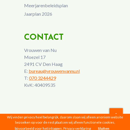
Meerjarenbeleidsplan
Jaarplan 2026
CONTACT
Vrouwen van Nu
Moezel 17
2491 CV Den Haag
E:
bureau@vrouwenvannu.nl
T:
070 3244429
KvK: 40409535
Wij vinden privacy heel belangrijk, daarom slaan wij alleen anoniem website
bezoeken op voor de rest plaatsen wij alleen functionele cookies,
Vrouwen van Nu © 2026 |
Privacyverklaring
bijvoorbeeld voor het inloggen.
Privacy verklaring
Sluiten