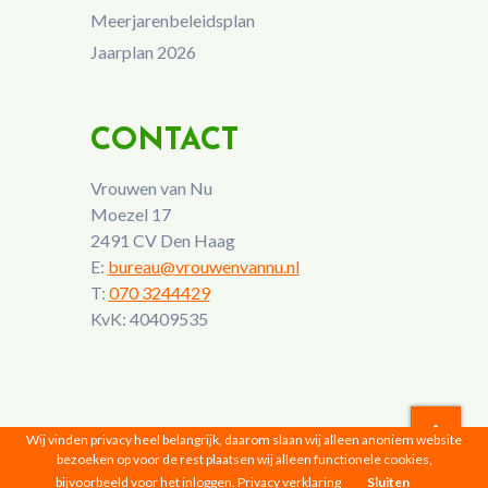
Meerjarenbeleidsplan
Jaarplan 2026
CONTACT
Vrouwen van Nu
Moezel 17
2491 CV Den Haag
E:
bureau@vrouwenvannu.nl
T:
070 3244429
KvK: 40409535
Wij vinden privacy heel belangrijk, daarom slaan wij alleen anoniem website
bezoeken op voor de rest plaatsen wij alleen functionele cookies,
Vrouwen van Nu © 2026 |
Privacyverklaring
bijvoorbeeld voor het inloggen.
Privacy verklaring
Sluiten