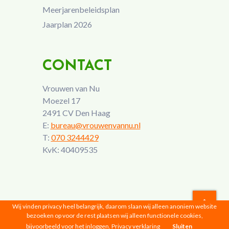
Meerjarenbeleidsplan
Jaarplan 2026
CONTACT
Vrouwen van Nu
Moezel 17
2491 CV Den Haag
E:
bureau@vrouwenvannu.nl
T:
070 3244429
KvK: 40409535
Wij vinden privacy heel belangrijk, daarom slaan wij alleen anoniem website
bezoeken op voor de rest plaatsen wij alleen functionele cookies,
Vrouwen van Nu © 2026 |
Privacyverklaring
bijvoorbeeld voor het inloggen.
Privacy verklaring
Sluiten