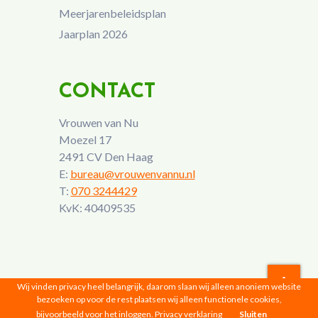
Meerjarenbeleidsplan
Jaarplan 2026
CONTACT
Vrouwen van Nu
Moezel 17
2491 CV Den Haag
E:
bureau@vrouwenvannu.nl
T:
070 3244429
KvK: 40409535
Wij vinden privacy heel belangrijk, daarom slaan wij alleen anoniem website
bezoeken op voor de rest plaatsen wij alleen functionele cookies,
Vrouwen van Nu © 2026 |
Privacyverklaring
bijvoorbeeld voor het inloggen.
Privacy verklaring
Sluiten