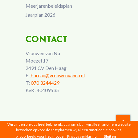
Meerjarenbeleidsplan
Jaarplan 2026
CONTACT
Vrouwen van Nu
Moezel 17
2491 CV Den Haag
E:
bureau@vrouwenvannu.nl
T:
070 3244429
KvK: 40409535
Wij vinden privacy heel belangrijk, daarom slaan wij alleen anoniem website
bezoeken op voor de rest plaatsen wij alleen functionele cookies,
Vrouwen van Nu © 2026 |
Privacyverklaring
bijvoorbeeld voor het inloggen.
Privacy verklaring
Sluiten