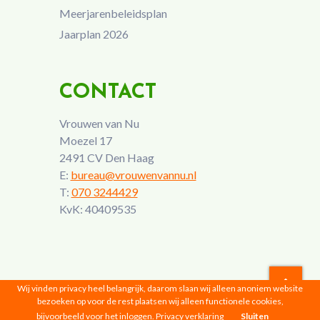
Meerjarenbeleidsplan
Jaarplan 2026
CONTACT
Vrouwen van Nu
Moezel 17
2491 CV Den Haag
E:
bureau@vrouwenvannu.nl
T:
070 3244429
KvK: 40409535
Wij vinden privacy heel belangrijk, daarom slaan wij alleen anoniem website
bezoeken op voor de rest plaatsen wij alleen functionele cookies,
Vrouwen van Nu © 2026 |
Privacyverklaring
bijvoorbeeld voor het inloggen.
Privacy verklaring
Sluiten