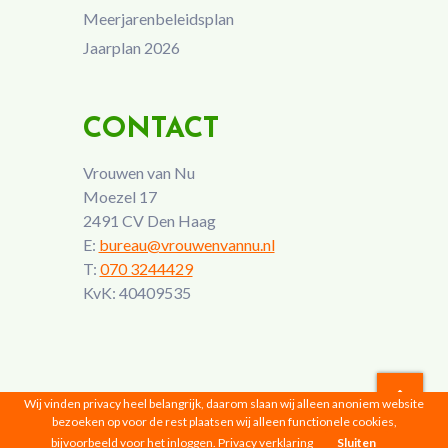
Meerjarenbeleidsplan
Jaarplan 2026
CONTACT
Vrouwen van Nu
Moezel 17
2491 CV Den Haag
E:
bureau@vrouwenvannu.nl
T:
070 3244429
KvK: 40409535
Wij vinden privacy heel belangrijk, daarom slaan wij alleen anoniem website
bezoeken op voor de rest plaatsen wij alleen functionele cookies,
Vrouwen van Nu © 2026 |
Privacyverklaring
bijvoorbeeld voor het inloggen.
Privacy verklaring
Sluiten