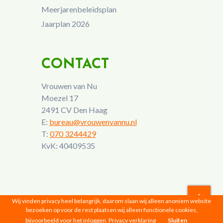
Meerjarenbeleidsplan
Jaarplan 2026
CONTACT
Vrouwen van Nu
Moezel 17
2491 CV Den Haag
E:
bureau@vrouwenvannu.nl
T:
070 3244429
KvK: 40409535
Wij vinden privacy heel belangrijk, daarom slaan wij alleen anoniem website
bezoeken op voor de rest plaatsen wij alleen functionele cookies,
Vrouwen van Nu © 2026 |
Privacyverklaring
bijvoorbeeld voor het inloggen.
Privacy verklaring
Sluiten