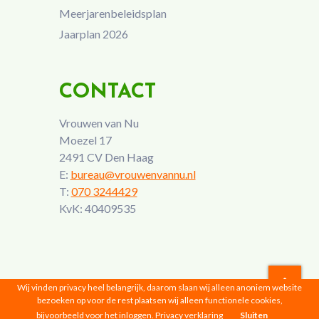
Meerjarenbeleidsplan
Jaarplan 2026
CONTACT
Vrouwen van Nu
Moezel 17
2491 CV Den Haag
E:
bureau@vrouwenvannu.nl
T:
070 3244429
KvK: 40409535
Wij vinden privacy heel belangrijk, daarom slaan wij alleen anoniem website
bezoeken op voor de rest plaatsen wij alleen functionele cookies,
Vrouwen van Nu © 2026 |
Privacyverklaring
bijvoorbeeld voor het inloggen.
Privacy verklaring
Sluiten