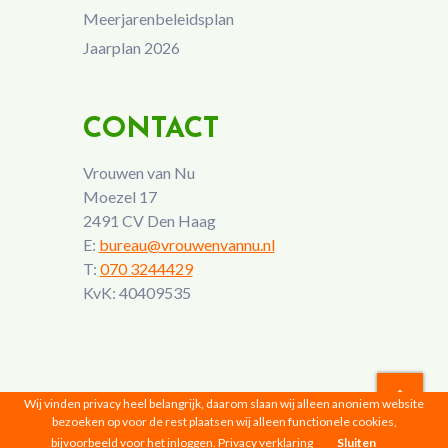
Meerjarenbeleidsplan
Jaarplan 2026
CONTACT
Vrouwen van Nu
Moezel 17
2491 CV Den Haag
E:
bureau@vrouwenvannu.nl
T:
070 3244429
KvK: 40409535
Wij vinden privacy heel belangrijk, daarom slaan wij alleen anoniem website
bezoeken op voor de rest plaatsen wij alleen functionele cookies,
Vrouwen van Nu © 2026 |
Privacyverklaring
bijvoorbeeld voor het inloggen.
Privacy verklaring
Sluiten