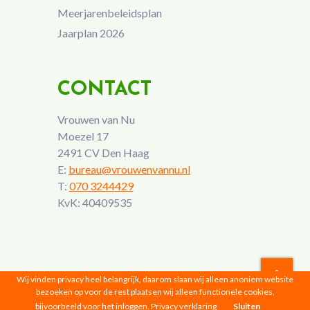
Meerjarenbeleidsplan
Jaarplan 2026
CONTACT
Vrouwen van Nu
Moezel 17
2491 CV Den Haag
E:
bureau@vrouwenvannu.nl
T:
070 3244429
KvK: 40409535
Wij vinden privacy heel belangrijk, daarom slaan wij alleen anoniem website
bezoeken op voor de rest plaatsen wij alleen functionele cookies,
Vrouwen van Nu © 2026 |
Privacyverklaring
bijvoorbeeld voor het inloggen.
Privacy verklaring
Sluiten