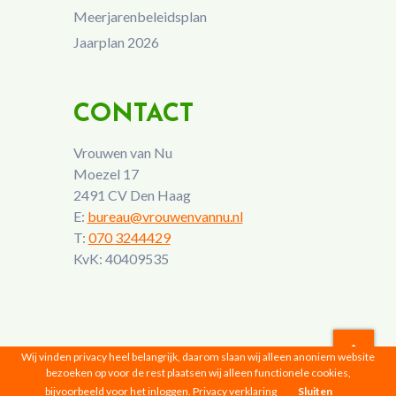
Meerjarenbeleidsplan
Jaarplan 2026
CONTACT
Vrouwen van Nu
Moezel 17
2491 CV Den Haag
E:
bureau@vrouwenvannu.nl
T:
070 3244429
KvK: 40409535
Wij vinden privacy heel belangrijk, daarom slaan wij alleen anoniem website
bezoeken op voor de rest plaatsen wij alleen functionele cookies,
Vrouwen van Nu © 2026 |
Privacyverklaring
bijvoorbeeld voor het inloggen.
Privacy verklaring
Sluiten