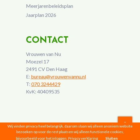
Meerjarenbeleidsplan
Jaarplan 2026
CONTACT
Vrouwen van Nu
Moezel 17
2491 CV Den Haag
E:
bureau@vrouwenvannu.nl
T:
070 3244429
KvK: 40409535
Wij vinden privacy heel belangrijk, daarom slaan wij alleen anoniem website
bezoeken op voor de rest plaatsen wij alleen functionele cookies,
Vrouwen van Nu © 2026 |
Privacyverklaring
bijvoorbeeld voor het inloggen.
Privacy verklaring
Sluiten