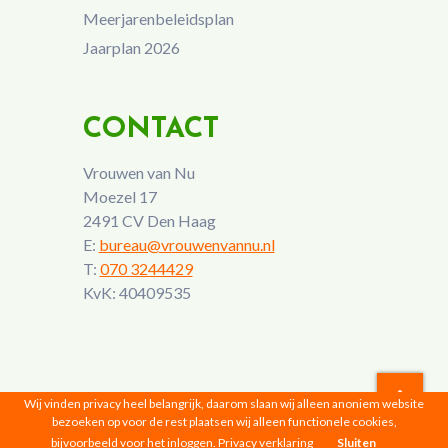
Meerjarenbeleidsplan
Jaarplan 2026
CONTACT
Vrouwen van Nu
Moezel 17
2491 CV Den Haag
E:
bureau@vrouwenvannu.nl
T:
070 3244429
KvK: 40409535
Wij vinden privacy heel belangrijk, daarom slaan wij alleen anoniem website
bezoeken op voor de rest plaatsen wij alleen functionele cookies,
Vrouwen van Nu © 2026 |
Privacyverklaring
bijvoorbeeld voor het inloggen.
Privacy verklaring
Sluiten