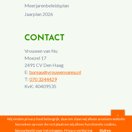
Meerjarenbeleidsplan
Jaarplan 2026
CONTACT
Vrouwen van Nu
Moezel 17
2491 CV Den Haag
E:
bureau@vrouwenvannu.nl
T:
070 3244429
KvK: 40409535
Wij vinden privacy heel belangrijk, daarom slaan wij alleen anoniem website
bezoeken op voor de rest plaatsen wij alleen functionele cookies,
Vrouwen van Nu © 2026 |
Privacyverklaring
bijvoorbeeld voor het inloggen.
Privacy verklaring
Sluiten