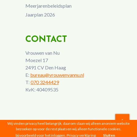
Meerjarenbeleidsplan
Jaarplan 2026
CONTACT
Vrouwen van Nu
Moezel 17
2491 CV Den Haag
E:
bureau@vrouwenvannu.nl
T:
070 3244429
KvK: 40409535
Wij vinden privacy heel belangrijk, daarom slaan wij alleen anoniem website
bezoeken op voor de rest plaatsen wij alleen functionele cookies,
Vrouwen van Nu © 2026 |
Privacyverklaring
bijvoorbeeld voor het inloggen.
Privacy verklaring
Sluiten